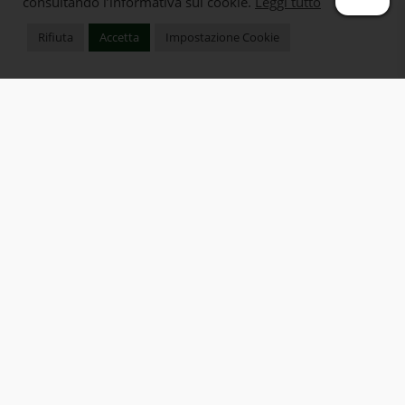
consultando l’informativa sui cookie.
Leggi tutto
Rifiuta
Accetta
Impostazione Cookie
Cavaiuoli
Ingredienti per 4 persone. Per la sfoglia: 300 g
di farina grano duro; 2 uova; sale quanto
basta; acqua quanto basta. Per il ripieno 400