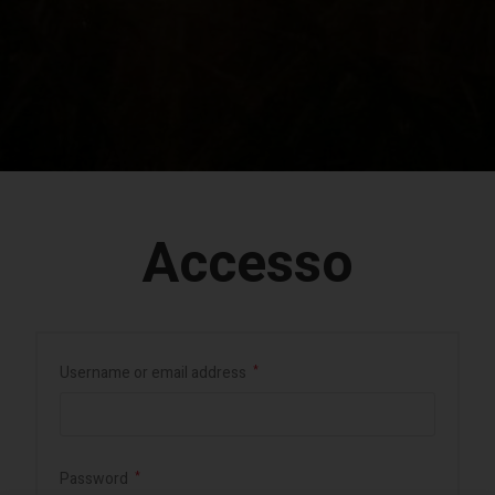
Accesso
Username or email address
*
Password
*